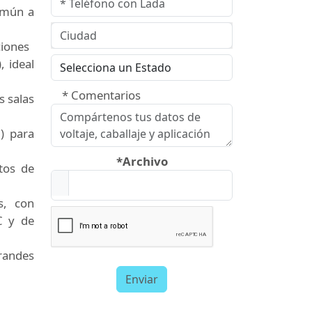
omún a
ciones
, ideal
* Comentarios
s salas
) para
*Archivo
tos de
s, con
C y de
andes