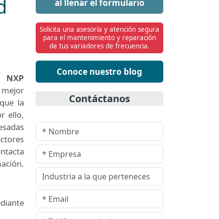
d
al llenar el formulario
Solicita una asesoría y atención segura
para el mantenimiento y reparación
de tus variadores de frecuencia.
Conoce nuestro blog
® NXP
a mejor
Contáctanos
que la
r ello,
pesadas
tores
ntacta
ación.
diante