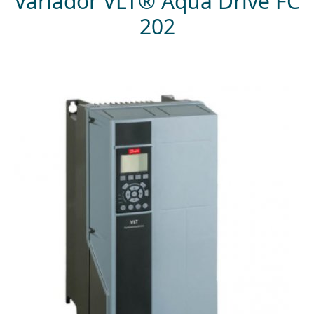
Variador VLT® Aqua Drive FC
202