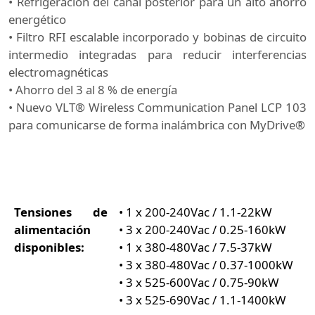
• Refrigeración del canal posterior para un alto ahorro
energético
• Filtro RFI escalable incorporado y bobinas de circuito
intermedio integradas para reducir interferencias
electromagnéticas
• Ahorro del 3 al 8 % de energía
• Nuevo VLT® Wireless Communication Panel LCP 103
para comunicarse de forma inalámbrica con MyDrive®
Tensiones de
• 1 x 200-240Vac / 1.1-22kW
alimentación
• 3 x 200-240Vac / 0.25-160kW
disponibles:
• 1 x 380-480Vac / 7.5-37kW
• 3 x 380-480Vac / 0.37-1000kW
• 3 x 525-600Vac / 0.75-90kW
• 3 x 525-690Vac / 1.1-1400kW